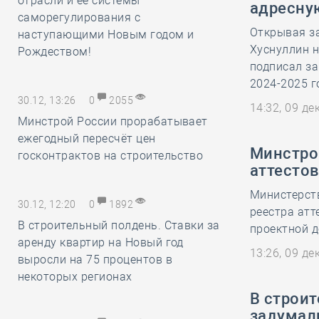
отрасли и её системы
адресну
саморегулирования с
Открывая з
наступающими Новым годом и
Хуснуллин н
Рождеством!
подписал за
2024-2025 г
30.12, 13:26
0
2055
14:32, 09 д
Минстрой России прорабатывает
ежегодный пересчёт цен
Минстрой
госконтрактов на строительство
аттесто
Министерств
30.12, 12:20
0
1892
реестра атт
В строительный полдень. Ставки за
проектной д
аренду квартир на Новый год
13:26, 09 д
выросли на 75 процентов в
некоторых регионах
В строи
задумал