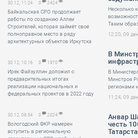
30.12, 11:24
0
2424
Несколько 
Байкальская СРО продолжает
возможност
работы по созданию Аллеи
Таким обра
Строителей, которая займёт своё
полноправное место в ряду
12:20, 09 д
архитектурных объектов Иркутска
В Минст
инфраст
30.12, 10:16
0
1970
Ирек Файзуллин доложил о
В Министер
предварительных итогах
Минстроя Р
реализации национальных и
регионами 
федеральных проектов в 2022 году
11:24, 09 д
30.12, 08:54
0
2024
Анвар Ш
честь 10
Вологодский ФКР намерен
Татарст
вступить в региональную