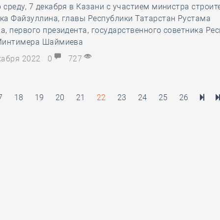
среду, 7 декабря в Казани с участием министра строит
ка Файзуллина, главы Республики Татарстан Рустама
, первого президента, государственного советника Ре
Минтимера Шаймиева
екабря 2022
0
727
7
18
19
20
21
22
23
24
25
26