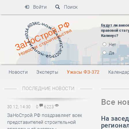
Войти
Поиск
Будут ли внес
правовой стат
Капинус?
Нет
Да
Новости
Эксперты
Ужасы ФЗ-372
Календа
ПОСЛЕДНИЕ НОВОСТИ
Все но
30.12, 14:30
0
6223
ЗаНоСтрой.РФ поздравляет всех
На засе
представителей строительной
региона