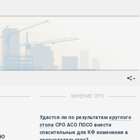
ень пограничника
-
День Строителя
-
День Государственного флага Российской Федерации
я
-
День знаний
-
День сотрудника органов внутренних дел РФ
-
День полного освобождения Ленинграда от фашистской
ень Весны и Труда
ень Победы!
ень пограничника
-
День Строителя
-
День Государственного флага Российской Федерации
МНЕНИЕ СРО
я
-
День знаний
-
День сотрудника органов внутренних дел РФ
-
День полного освобождения Ленинграда от фашистской
Удастся ли по результатам
круглого
стола
СРО АСО ПОСО внести
ень Весны и Труда
спасительные для КФ изменения в
ую
ень Победы!
законодательство?