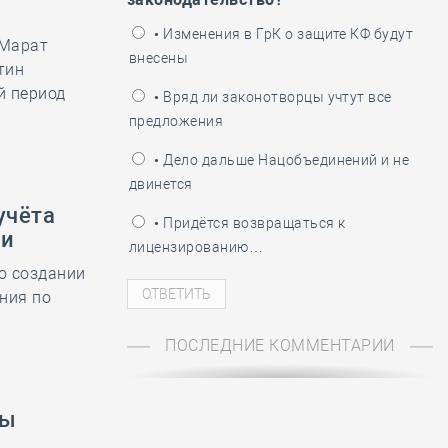
ень пограничника
• Изменения в ГрК о защите КФ будут
 Марат
внесены
тин
й период
• Вряд ли законотворцы учтут все
предложения
• Дело дальше Нацобъединений и не
двинется
учёта
• Придётся возвращаться к
ли
лицензированию…
о создании
ния по
ПОСЛЕДНИЕ КОММЕНТАРИИ
ры