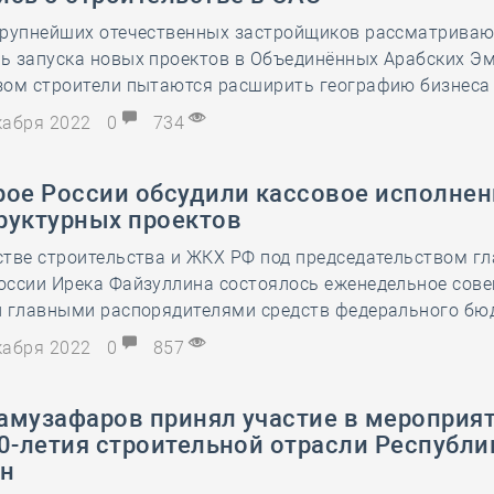
крупнейших отечественных застройщиков рассматрива
ь запуска новых проектов в Объединённых Арабских Эм
зом строители пытаются расширить географию бизнеса 
екабря 2022
0
734
рое России обсудили кассовое исполнен
руктурных проектов
стве строительства и ЖКХ РФ под председательством г
оссии Ирека Файзуллина состоялось еженедельное сове
и главными распорядителями средств федерального бю
екабря 2022
0
857
амузафаров принял участие в мероприят
0-летия строительной отрасли Республи
ан