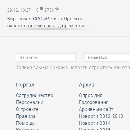
29.12, 13:27
0
2759
Кировская СРО «Регион-Проект»
входит в новый год под бременем
внутрикорпоративных конфликтов
29.12, 12:25
0
1719
В строительный полдень. Ввод
Только самые Важные новости строительной отр
жилья в России впервые достиг
100 миллионов квадратных метров
за год
Портал
Архив
Сотрудничество
Опрос дня
29.12, 11:28
Персоналии
0
1716
Голосования
О проекте
Архивный сайт
Ирек Файзуллин поблагодарил
Правила
Новости 2012-2013
Анвара Шамузафарова за участие
Помощь
Новости 2014
в подготовке и проведении II