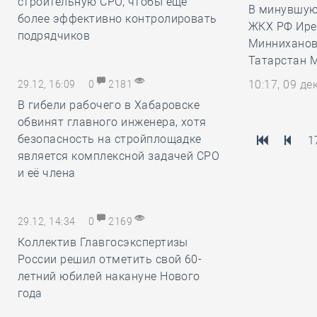
строительную СРО, чтобы ещё
В минувшую 
более эффективно контролировать
ЖКХ РФ Ире
подрядчиков
Минниханова
Татарстан 
10:17, 09 д
29.12, 16:09
0
2181
В гибели рабочего в Хабаровске
обвинят главного инженера, хотя
безопасность на стройплощадке
1
является комплексной задачей СРО
и её члена
29.12, 14:34
0
2169
Коллектив Главгосэкспертизы
России решил отметить свой 60-
летний юбилей накануне Нового
года