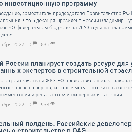
ю инвестиционную программу
28 мая
-
Д
аседание, заместитель председателя Правительства РФ
апомнил, что 5 декабря Президент России Владимир Пу
кон «О федеральном бюджете на 2023 год и на плановы
одов»
екабря 2022
0
885
 России планирует создать ресурс для 
ванных экспертов в строительной отрас
о строительства и ЖКХ РФ представило проект закона 
естованных экспертов, которые могут готовить заключе
окументации ‎и результатам инженерных изысканий.
екабря 2022
0
953
тельный полдень. Российские девелопе
ись о строительстве в ОАЭ