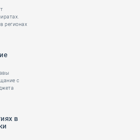
ют
иратах.
в регионах
ие
лавы
щание с
джета
иях в
ки