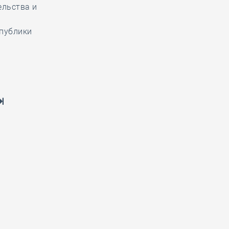
ельства и
спублики