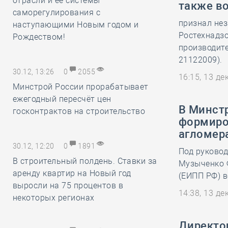
отрасли и её системы
также во
саморегулирования с
признал не
наступающими Новым годом и
Ростехнадз
Рождеством!
производите
21122009).
30.12, 13:26
0
2055
16:15, 13 д
Минстрой России прорабатывает
ежегодный пересчёт цен
В Минст
госконтрактов на строительство
формиро
агломер
30.12, 12:20
0
1891
Под руково
В строительный полдень. Ставки за
Музыченко 
аренду квартир на Новый год
(ЕИПП РФ) 
выросли на 75 процентов в
14:38, 13 д
некоторых регионах
Директор