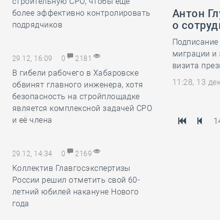
строительную СРО, чтобы ещё
Антон Г
более эффективно контролировать
о сотру
подрядчиков
Подписание 
миграции и 
29.12, 16:09
0
2181
визита пре
В гибели рабочего в Хабаровске
11:28, 13 д
обвинят главного инженера, хотя
безопасность на стройплощадке
является комплексной задачей СРО
и её члена
1
29.12, 14:34
0
2169
Коллектив Главгосэкспертизы
России решил отметить свой 60-
летний юбилей накануне Нового
года