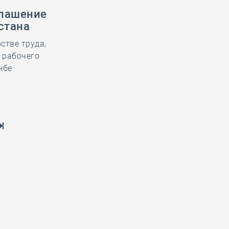
глашение
стана
стве труда,
 рабочего
нбе