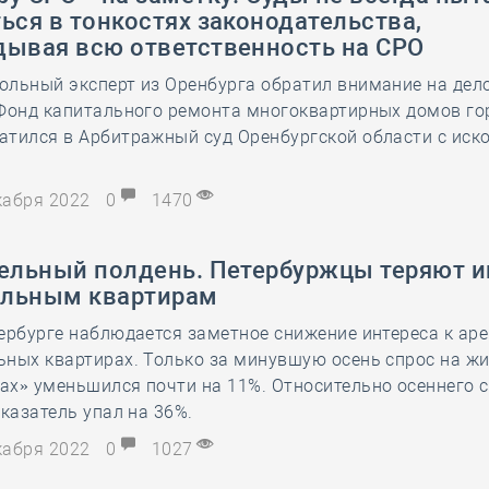
ься в тонкостях законодательства,
дывая всю ответственность на СРО
льный эксперт из Оренбурга обратил внимание на дел
 Фонд капитального ремонта многоквартирных домов го
атился в Арбитражный суд Оренбургской области с ис
екабря 2022
0
1470
тельный полдень. Петербуржцы теряют и
льным квартирам
ербурге наблюдается заметное снижение интереса к ар
ных квартирах. Только за минувшую осень спрос на жи
х» уменьшился почти на 11%. Относительно осеннего с
оказатель упал на 36%.
екабря 2022
0
1027