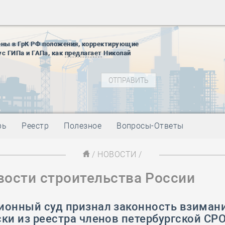
28 мая
-
Д
12 августа
22 августа
ены в ГрК РФ положения, корректирующие
01 сентябр
ус ГИПа и ГАПа, как
предлагает
Николай
10 ноября
27 января
блокады
01 мая
-
Д
09 мая
-
Д
28 мая
-
Д
рь
Реестр
Полезное
Вопросы-Ответы
12 августа
22 августа
/
НОВОСТИ
/
01 сентябр
вости строительства России
10 ноября
27 января
блокады
ионный суд признал законность взиман
01 мая
-
Д
ки из реестра членов петербургской СРО
09 мая
-
Д