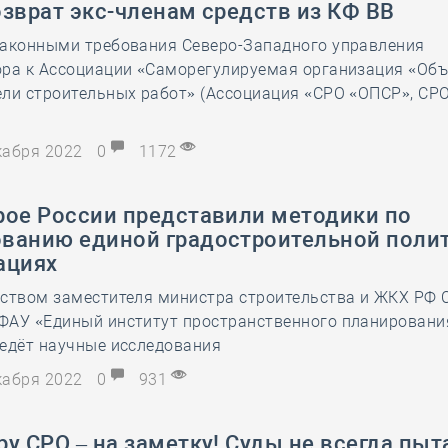
зврат экс-членам средств из КФ ВВ
28 мая
-
Д
законными требования Северо-Западного управления
ора к Ассоциации «Саморегулируемая организация «Об
ли строительных работ» (Ассоциация «СРО «ОПСР», СРО
екабря 2022
0
1172
рое России представили методики по
ванию единой градостроительной полит
ациях
дством заместителя министра строительства и ЖКХ РФ 
ФАУ «Единый институт пространственного планировани
ведёт научные исследования
екабря 2022
0
931
у СРО – на заметку! Суды не всегда пы