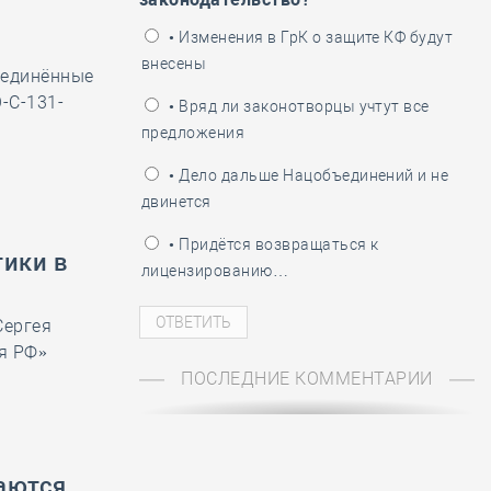
ень пограничника
• Изменения в ГрК о защите КФ будут
внесены
ъединённые
-С-131-
• Вряд ли законотворцы учтут все
предложения
• Дело дальше Нацобъединений и не
двинется
• Придётся возвращаться к
ики в
лицензированию…
Сергея
я РФ»
ПОСЛЕДНИЕ КОММЕНТАРИИ
таются