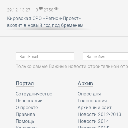
29.12, 13:27
0
2758
Кировская СРО «Регион-Проект»
входит в новый год под бременем
внутрикорпоративных конфликтов
29.12, 12:25
0
1718
В строительный полдень. Ввод
Только самые Важные новости строительной отр
жилья в России впервые достиг
100 миллионов квадратных метров
за год
Портал
Архив
Сотрудничество
Опрос дня
29.12, 11:28
Персоналии
0
1715
Голосования
О проекте
Архивный сайт
Ирек Файзуллин поблагодарил
Правила
Новости 2012-2013
Анвара Шамузафарова за участие
Помощь
Новости 2014
в подготовке и проведении II