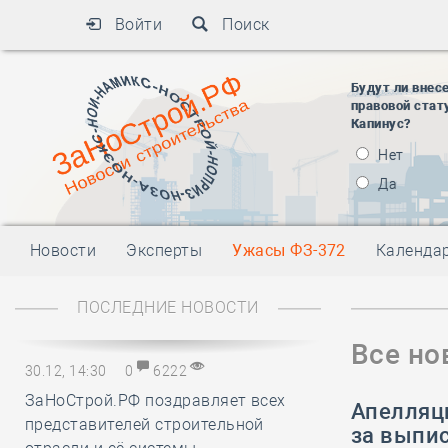
Войти
Поиск
Будут ли внес
правовой стат
Капинус?
Нет
Да
Новости
Эксперты
Ужасы ФЗ-372
Календа
ПОСЛЕДНИЕ НОВОСТИ
Все но
30.12, 14:30
0
6222
ЗаНоСтрой.РФ поздравляет всех
Апелляц
представителей строительной
за выпис