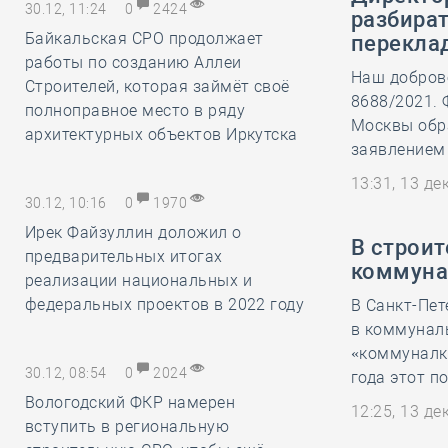
30.12, 11:24
0
2424
разбират
Байкальская СРО продолжает
перекла
работы по созданию Аллеи
Наш доброво
Строителей, которая займёт своё
8688/2021.
полноправное место в ряду
Москвы обр
архитектурных объектов Иркутска
заявлением
13:31, 13 д
30.12, 10:16
0
1970
Ирек Файзуллин доложил о
В строи
предварительных итогах
коммуна
реализации национальных и
федеральных проектов в 2022 году
В Санкт-Пет
в коммуналь
«коммуналка
30.12, 08:54
0
2024
года этот п
Вологодский ФКР намерен
12:25, 13 д
вступить в региональную