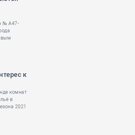
о № А47-
рода
ковым
нтерес к
енде комнат
льё в
езона 2021