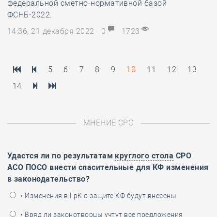
федеральной сметно-нормативной базой
ФСНБ-2022.
14:36, 21 декабря 2022
0
1723
5
6
7
8
9
10
11
12
13
14
МНЕНИЕ СРО
Удастся ли по результатам
круглого стола
СРО
АСО ПОСО внести спасительные для КФ изменения
в законодательство?
• Изменения в ГрК о защите КФ будут внесены
• Вряд ли законотворцы учтут все предложения