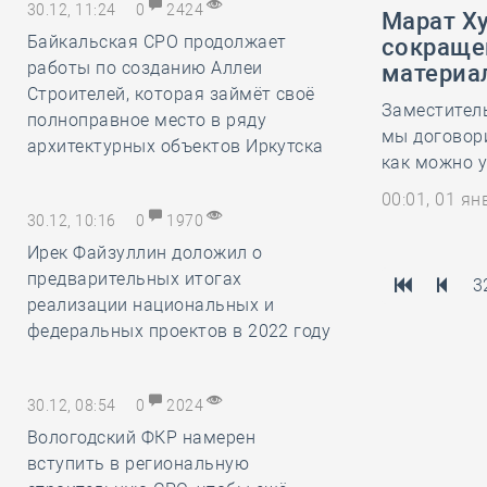
30.12, 11:24
0
2424
Марат Х
Байкальская СРО продолжает
сокраще
работы по созданию Аллеи
материа
Строителей, которая займёт своё
Заместитель
полноправное место в ряду
мы договор
архитектурных объектов Иркутска
как можно 
00:01, 01 я
30.12, 10:16
0
1970
Ирек Файзуллин доложил о
предварительных итогах
3
реализации национальных и
федеральных проектов в 2022 году
30.12, 08:54
0
2024
Вологодский ФКР намерен
вступить в региональную