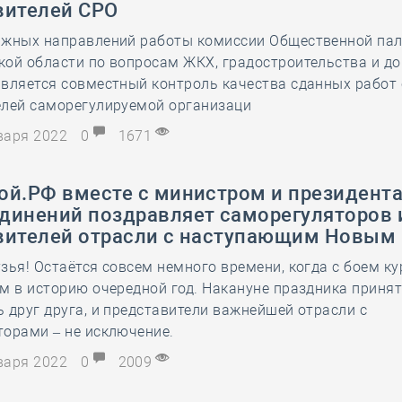
вителей СРО
28 мая
-
Д
ажных направлений работы комиссии Общественной па
кой области по вопросам ЖКХ, градостроительства и д
вляется совместный контроль качества сданных работ 
елей саморегулируемой организаци
нваря 2022
0
1671
ой.РФ вместе с министром и президент
динений поздравляет саморегуляторов 
вителей отрасли с наступающим Новым 
зья! Остаётся совсем немного времени, когда с боем к
м в историю очередной год. Накануне праздника приня
 друг друга, и представители важнейшей отрасли с
орами – не исключение.
нваря 2022
0
2009