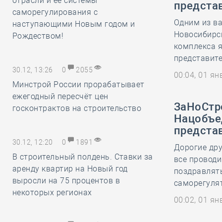
отрасли и её системы
предста
саморегулирования с
Одним из в
наступающими Новым годом и
Новосибирс
Рождеством!
комплекса я
представит
30.12, 13:26
0
2055
00:04, 01 я
Минстрой России прорабатывает
ежегодный пересчёт цен
ЗаНоСтр
госконтрактов на строительство
Нацобъе
предста
30.12, 12:20
0
1891
Дорогие дру
В строительный полдень. Ставки за
все проводи
аренду квартир на Новый год
поздравлять
выросли на 75 процентов в
саморегулят
некоторых регионах
00:02, 01 я