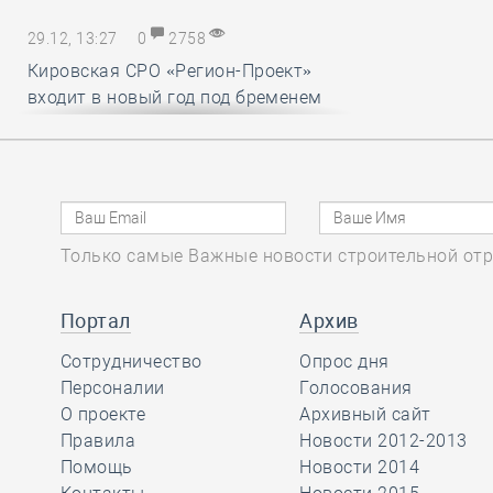
29.12, 13:27
0
2758
Кировская СРО «Регион-Проект»
входит в новый год под бременем
внутрикорпоративных конфликтов
29.12, 12:25
0
1718
В строительный полдень. Ввод
Только самые Важные новости строительной отр
жилья в России впервые достиг
100 миллионов квадратных метров
за год
Портал
Архив
Сотрудничество
Опрос дня
29.12, 11:28
Персоналии
0
1715
Голосования
О проекте
Архивный сайт
Ирек Файзуллин поблагодарил
Правила
Новости 2012-2013
Анвара Шамузафарова за участие
Помощь
Новости 2014
в подготовке и проведении II