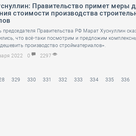
уснуллин: Правительство примет меры 
ния стоимости производства строитель
лов
 председателя Правительства РФ Марат Хуснуллин сказ
ились, что всё-таки посмотрим и предложим комплексн
удешевить производство стройматериалов».
нваря 2022
0
2297
28
329
330
331
332
333
334
335
336