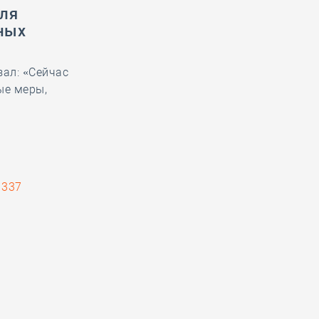
для
ных
ал: «Сейчас
ые меры,
337