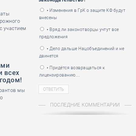
ень пограничника
• Изменения в ГрК о защите КФ будут
латы
внесены
орожного
с участием
• Вряд ли законотворцы учтут все
предложения
• Дело дальше Нацобъединений и не
двинется
ами
• Придётся возвращаться к
и всех
лицензированию…
годом!
урантов мы
то
ПОСЛЕДНИЕ КОММЕНТАРИИ