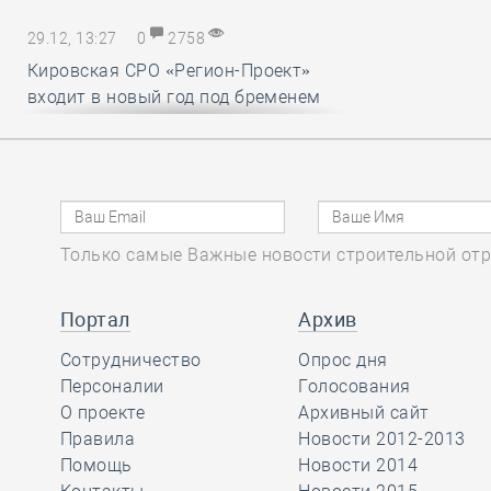
29.12, 13:27
0
2758
Кировская СРО «Регион-Проект»
входит в новый год под бременем
внутрикорпоративных конфликтов
29.12, 12:25
0
1718
В строительный полдень. Ввод
Только самые Важные новости строительной отр
жилья в России впервые достиг
100 миллионов квадратных метров
за год
Портал
Архив
Сотрудничество
Опрос дня
29.12, 11:28
Персоналии
0
1715
Голосования
О проекте
Архивный сайт
Ирек Файзуллин поблагодарил
Правила
Новости 2012-2013
Анвара Шамузафарова за участие
Помощь
Новости 2014
в подготовке и проведении II