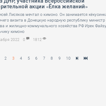
з ДНР, участника Всероссийской
орительной акции «Ёлка желаний»
сей Лисяков мечтал о кимоно. Он занимается кёкусинк
очего визита в Донецкую народную республику министр
тва и жилищно-коммунального хозяйства РФ Ирек Файз
ьчику кимоно
екабря 2022
0
1812
2
3
4
5
6
7
8
9
10