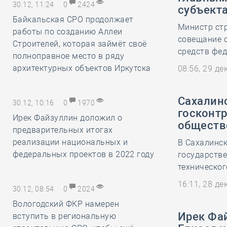
30.12, 11:24
0
2424
субъект
Байкальская СРО продолжает
Министр стр
работы по созданию Аллеи
совещание 
Строителей, которая займёт своё
средств фед
полноправное место в ряду
архитектурных объектов Иркутска
08:56, 29 д
Сахалин
30.12, 10:16
0
1970
госконтр
Ирек Файзуллин доложил о
обществ
предварительных итогах
реализации национальных и
В Сахалинск
федеральных проектов в 2022 году
государстве
техническог
16:11, 28 д
30.12, 08:54
0
2024
Вологодский ФКР намерен
Ирек Фа
вступить в региональную