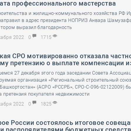
ата профессионального мастерства
28 мая
-
Д
роительства и жилищно-коммунального хозяйства РФ И
направил в адрес президента НОПРИЗ Анвара Шамузаф
отором выразил благодарность
екабря 2022
0
1715
кая СРО мотивированно отказала частно
му претензию о выплате компенсации и
емся 27 декабря этого года заседании Совета Ассоциа
руемая организация «Региональный строительный сою
 Башкортостан» (АСРО «РССРБ», СРО-С-096-02122009) б
а претензия покупателя недвижимости
екабря 2022
0
1825
рое России состоялось итоговое совеща
и распорядителями бюджетных средств