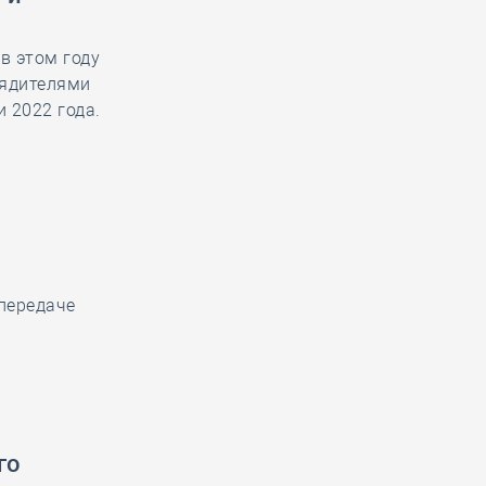
в этом году
рядителями
 2022 года.
передаче
го