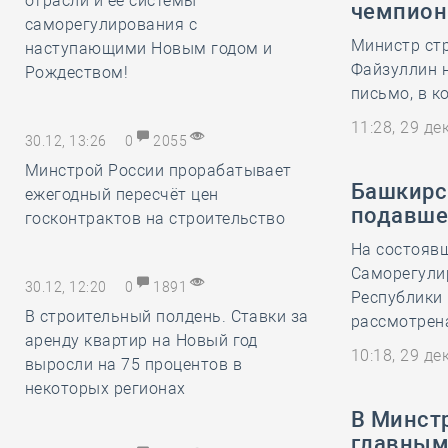
отрасли и её системы
чемпион
саморегулирования с
Министр ст
наступающими Новым годом и
Файзуллин 
Рождеством!
письмо, в к
11:28, 29 д
30.12, 13:26
0
2055
Минстрой России прорабатывает
Башкирс
ежегодный пересчёт цен
подавше
госконтрактов на строительство
На состоявш
Саморегули
30.12, 12:20
0
1891
Республики
В строительный полдень. Ставки за
рассмотрен
аренду квартир на Новый год
10:18, 29 д
выросли на 75 процентов в
некоторых регионах
В Минст
главным