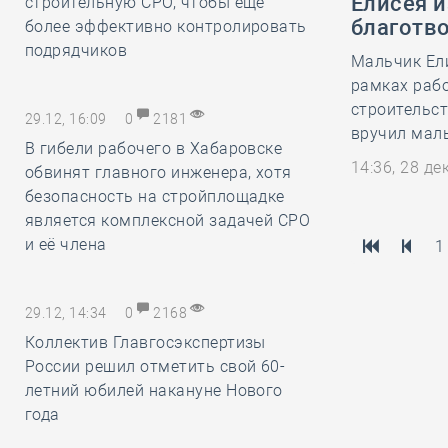
Елисея и
строительную СРО, чтобы ещё
благотв
более эффективно контролировать
подрядчиков
Мальчик Ели
рамках раб
строительс
29.12, 16:09
0
2181
вручил мал
В гибели рабочего в Хабаровске
14:36, 28 д
обвинят главного инженера, хотя
безопасность на стройплощадке
является комплексной задачей СРО
и её члена
1
29.12, 14:34
0
2168
Коллектив Главгосэкспертизы
России решил отметить свой 60-
летний юбилей накануне Нового
года