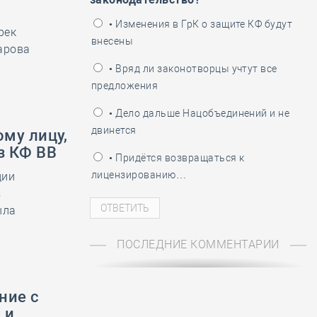
ень пограничника
• Изменения в ГрК о защите КФ будут
рек
внесены
арова
• Вряд ли законотворцы учтут все
предложения
• Дело дальше Нацобъединений и не
двинется
му лицу,
з КФ ВВ
• Придётся возвращаться к
лицензированию…
ции
з
ыла
ПОСЛЕДНИЕ КОММЕНТАРИИ
ние с
 и