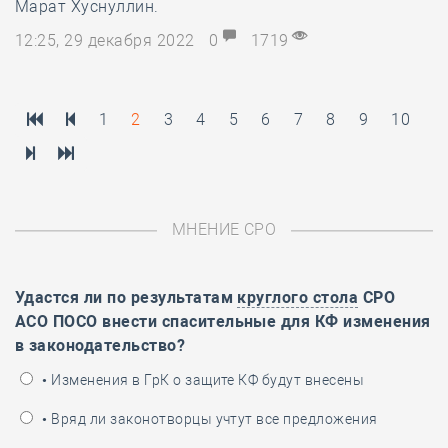
Марат Хуснуллин.
12:25, 29 декабря 2022
0
1719
1
2
3
4
5
6
7
8
9
10
МНЕНИЕ СРО
Удастся ли по результатам
круглого стола
СРО
АСО ПОСО внести спасительные для КФ изменения
в законодательство?
• Изменения в ГрК о защите КФ будут внесены
• Вряд ли законотворцы учтут все предложения