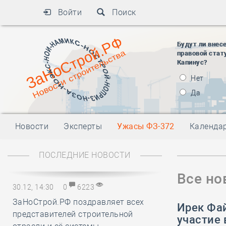
Войти
Поиск
Будут ли внес
правовой стат
Капинус?
Нет
Да
Новости
Эксперты
Ужасы ФЗ-372
Календа
ПОСЛЕДНИЕ НОВОСТИ
Все но
30.12, 14:30
0
6223
ЗаНоСтрой.РФ поздравляет всех
Ирек Фа
представителей строительной
участие 