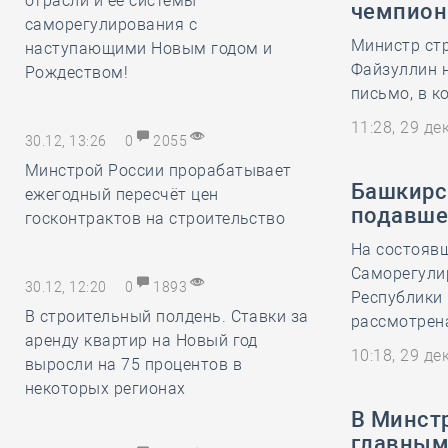
отрасли и её системы
чемпион
саморегулирования с
Министр ст
наступающими Новым годом и
Файзуллин 
Рождеством!
письмо, в к
11:28, 29 д
30.12, 13:26
0
2055
Минстрой России прорабатывает
Башкирс
ежегодный пересчёт цен
подавше
госконтрактов на строительство
На состоявш
Саморегули
30.12, 12:20
0
1893
Республики
В строительный полдень. Ставки за
рассмотрен
аренду квартир на Новый год
10:18, 29 д
выросли на 75 процентов в
некоторых регионах
В Минст
главным