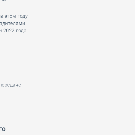
в этом году
рядителями
 2022 года.
передаче
го