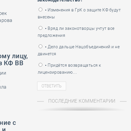
ень пограничника
• Изменения в ГрК о защите КФ будут
рек
внесены
арова
• Вряд ли законотворцы учтут все
предложения
• Дело дальше Нацобъединений и не
двинется
му лицу,
з КФ ВВ
• Придётся возвращаться к
лицензированию…
ции
з
ыла
ПОСЛЕДНИЕ КОММЕНТАРИИ
ние с
 и