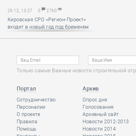
29.12, 13:27
0
2760
Кировская СРО «Регион-Проект»
входит в новый год под бременем
внутрикорпоративных конфликтов
29.12, 12:25
0
1719
В строительный полдень. Ввод
Только самые Важные новости строительной отр
жилья в России впервые достиг
100 миллионов квадратных метров
за год
Портал
Архив
Сотрудничество
Опрос дня
29.12, 11:28
Персоналии
0
1717
Голосования
О проекте
Архивный сайт
Ирек Файзуллин поблагодарил
Правила
Новости 2012-2013
Анвара Шамузафарова за участие
Помощь
Новости 2014
в подготовке и проведении II