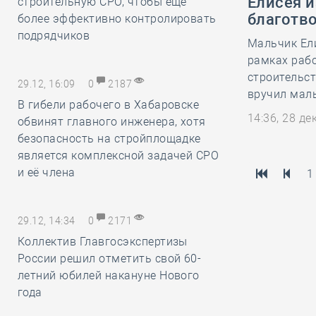
Елисея и
строительную СРО, чтобы ещё
благотв
более эффективно контролировать
подрядчиков
Мальчик Ели
рамках раб
строительс
29.12, 16:09
0
2187
вручил мал
В гибели рабочего в Хабаровске
14:36, 28 д
обвинят главного инженера, хотя
безопасность на стройплощадке
является комплексной задачей СРО
и её члена
1
29.12, 14:34
0
2171
Коллектив Главгосэкспертизы
России решил отметить свой 60-
летний юбилей накануне Нового
года