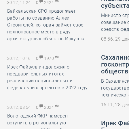
30.12, 11:24
0
2424
субъект
Байкальская СРО продолжает
Министр стр
работы по созданию Аллеи
совещание 
Строителей, которая займёт своё
средств фед
полноправное место в ряду
архитектурных объектов Иркутска
08:56, 29 д
Сахалин
30.12, 10:16
0
1970
госконтр
Ирек Файзуллин доложил о
обществ
предварительных итогах
реализации национальных и
В Сахалинск
федеральных проектов в 2022 году
государстве
техническог
16:11, 28 д
30.12, 08:54
0
2024
Вологодский ФКР намерен
Ирек Фа
вступить в региональную