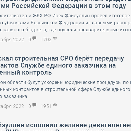
ами Российской Федерации в этом году
оительства и ЖКХ РФ Ирек Файзуллин провёл итоговое 
с субъектами Российской Федерации и главными распо
ерального бюджета, где подвели предварительные итоги
екабря 2022
0
1702
ская строительная СРО берёт передачу
актов Службе единого заказчика на
енный контроль
ой области будут ускорены юридические процедуры по 
нных контрактов в строительной сфере Службе единого
о заказчика.
екабря 2022
0
1951
йзуллин исполнил желание девятилетне