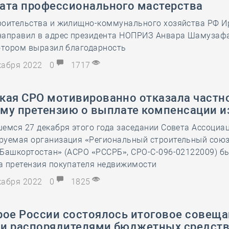
ата профессионального мастерства
28 мая
-
Д
роительства и жилищно-коммунального хозяйства РФ И
направил в адрес президента НОПРИЗ Анвара Шамузаф
отором выразил благодарность
екабря 2022
0
1717
кая СРО мотивированно отказала частно
му претензию о выплате компенсации и
емся 27 декабря этого года заседании Совета Ассоциа
руемая организация «Региональный строительный сою
 Башкортостан» (АСРО «РССРБ», СРО-С-096-02122009) б
а претензия покупателя недвижимости
екабря 2022
0
1825
рое России состоялось итоговое совеща
и распорядителями бюджетных средств