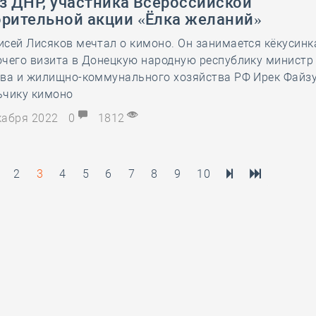
з ДНР, участника Всероссийской
орительной акции «Ёлка желаний»
сей Лисяков мечтал о кимоно. Он занимается кёкусинк
очего визита в Донецкую народную республику министр
тва и жилищно-коммунального хозяйства РФ Ирек Файз
ьчику кимоно
екабря 2022
0
1812
2
3
4
5
6
7
8
9
10