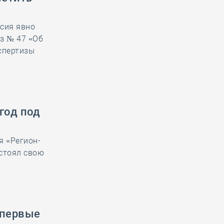
ссия явно
з № 47 «Об
спертизы
год под
я «Регион-
тстоял свою
впервые