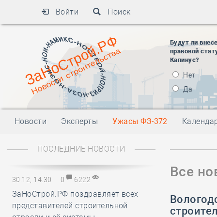
Войти
Поиск
Будут ли внес
правовой стат
Капинус?
Нет
Да
Новости
Эксперты
Ужасы ФЗ-372
Календа
ПОСЛЕДНИЕ НОВОСТИ
Все но
30.12, 14:30
0
6222
ЗаНоСтрой.РФ поздравляет всех
Вологод
представителей строительной
строите