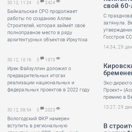
30.12, 11:24
0
2424
свой 60-
Байкальская СРО продолжает
С празднова
работы по созданию Аллеи
затянула. В
Строителей, которая займёт своё
утверждени
полноправное место в ряду
Госстроя СС
архитектурных объектов Иркутска
14:34, 29 д
30.12, 10:16
0
1970
Кировска
Ирек Файзуллин доложил о
бремене
предварительных итогах
реализации национальных и
Экс-директ
федеральных проектов в 2022 году
Проект» (Ас
премию в В
13:27, 29 д
30.12, 08:54
0
2023
Вологодский ФКР намерен
В строи
вступить в региональную