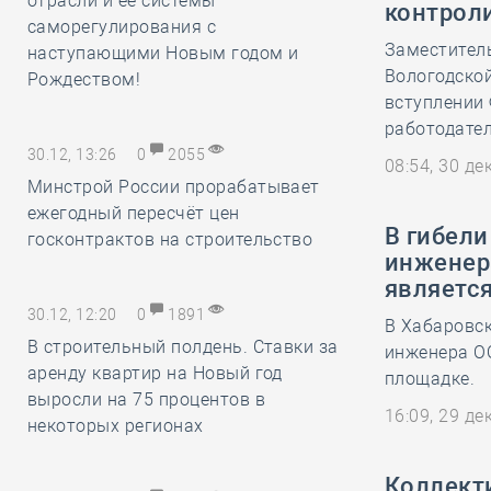
отрасли и её системы
контрол
саморегулирования с
Заместител
наступающими Новым годом и
Вологодской
Рождеством!
вступлении
работодател
30.12, 13:26
0
2055
08:54, 30 д
Минстрой России прорабатывает
ежегодный пересчёт цен
В гибели
госконтрактов на строительство
инженер
является
30.12, 12:20
0
1891
В Хабаровс
В строительный полдень. Ставки за
инженера ОО
аренду квартир на Новый год
площадке.
выросли на 75 процентов в
16:09, 29 д
некоторых регионах
Коллект