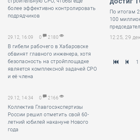
достиг 
строительную СРО, чтобы ещё
более эффективно контролировать
По итогам 2
подрядчиков
100 миллио
председате
12:25, 29 д
29.12, 16:09
0
2180
В гибели рабочего в Хабаровске
обвинят главного инженера, хотя
безопасность на стройплощадке
1
является комплексной задачей СРО
и её члена
29.12, 14:34
0
2166
Коллектив Главгосэкспертизы
России решил отметить свой 60-
летний юбилей накануне Нового
года