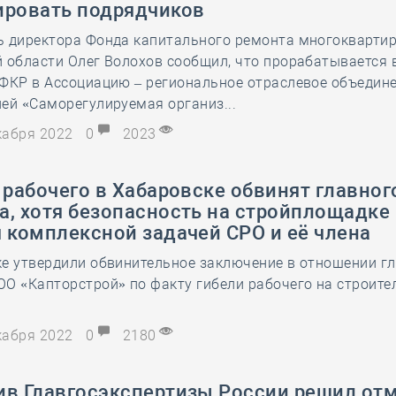
ировать подрядчиков
28 мая
-
Д
ь директора Фонда капитального ремонта многокварти
 области Олег Волохов сообщил, что прорабатывается 
 ФКР в Ассоциацию – региональное отраслевое объедин
ей «Саморегулируемая организ...
екабря 2022
0
2023
 рабочего в Хабаровске обвинят главног
а, хотя безопасность на стройплощадке
 комплексной задачей СРО и её члена
ке утвердили обвинительное заключение в отношении г
О «Капторстрой» по факту гибели рабочего на строите
екабря 2022
0
2180
ив Главгосэкспертизы России решил от