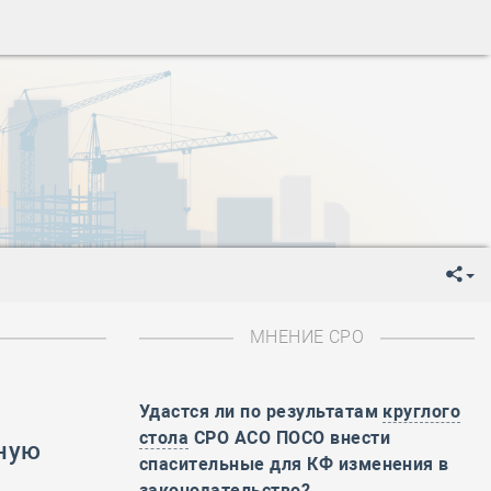
ень пограничника
-
День Строителя
-
День Государственного флага Российской Федерации
я
-
День знаний
-
День сотрудника органов внутренних дел РФ
-
День полного освобождения Ленинграда от фашистской
ень Весны и Труда
ень Победы!
ень пограничника
-
День Строителя
-
День Государственного флага Российской Федерации
МНЕНИЕ СРО
я
-
День знаний
-
День сотрудника органов внутренних дел РФ
-
День полного освобождения Ленинграда от фашистской
Удастся ли по результатам
круглого
стола
СРО АСО ПОСО внести
ьную
ень Весны и Труда
спасительные для КФ изменения в
о
ень Победы!
законодательство?