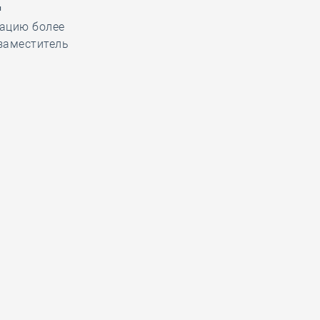
д
тацию более
заместитель