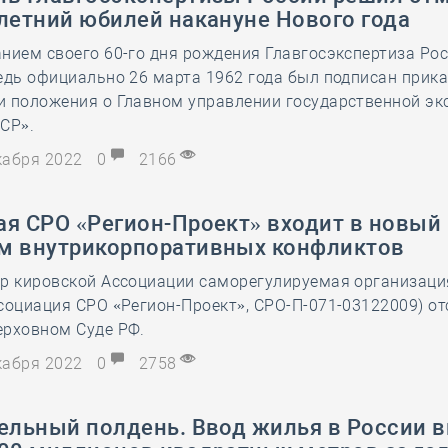
летний юбилей накануне Нового года
нием своего 60-го дня рождения Главгосэкспертиза Ро
едь официально 26 марта 1962 года был подписан прика
и положения о Главном управлении государственной эк
СР».
екабря 2022
0
2166
я СРО «Регион-Проект» входит в новый 
м внутрикорпоративных конфликтов
ор кировской Ассоциации саморегулируемая организаци
социация СРО «Регион-Проект», СРО-П-071-03122009) о
ерховном Суде РФ.
екабря 2022
0
2758
тельный полдень. Ввод жилья в России 