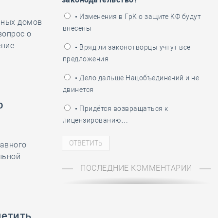
ень пограничника
• Изменения в ГрК о защите КФ будут
рных домов
внесены
вопрос о
ение
• Вряд ли законотворцы учтут все
предложения
• Дело дальше Нацобъединений и не
двинется
о
• Придётся возвращаться к
лицензированию…
лавного
льной
ПОСЛЕДНИЕ КОММЕНТАРИИ
метить