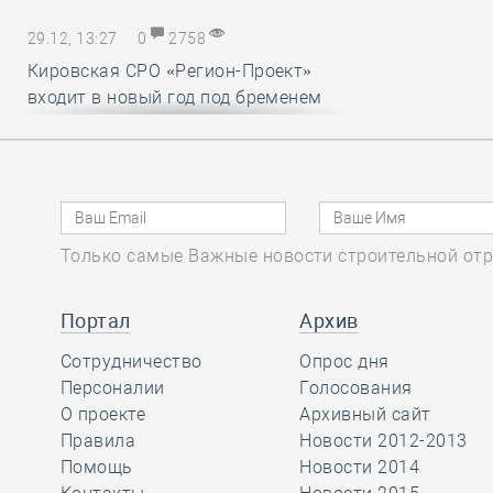
29.12, 13:27
0
2758
Кировская СРО «Регион-Проект»
входит в новый год под бременем
внутрикорпоративных конфликтов
29.12, 12:25
0
1718
В строительный полдень. Ввод
Только самые Важные новости строительной отр
жилья в России впервые достиг
100 миллионов квадратных метров
за год
Портал
Архив
Сотрудничество
Опрос дня
29.12, 11:28
Персоналии
0
1715
Голосования
О проекте
Архивный сайт
Ирек Файзуллин поблагодарил
Правила
Новости 2012-2013
Анвара Шамузафарова за участие
Помощь
Новости 2014
в подготовке и проведении II