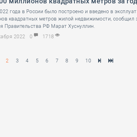
100 миллионов квадратных метров за го
022 года в России было построено и введено в эксплуа
нов квадратных метров жилой недвижимости, сообщил 
ля Правительства РФ Марат Хуснуллин.
екабря 2022
0
1718
2
3
4
5
6
7
8
9
10