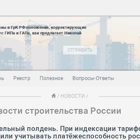
28 мая
-
Д
12 августа
22 августа
ены в ГрК РФ положения, корректирующие
01 сентябр
ус ГИПа и ГАПа, как
предлагает
Николай
10 ноября
27 января
блокады
01 мая
-
Д
09 мая
-
Д
28 мая
-
Д
рь
Реестр
Полезное
Вопросы-Ответы
12 августа
22 августа
/
НОВОСТИ
/
01 сентябр
вости строительства России
10 ноября
27 января
блокады
тельный полдень. При индексации тари
01 мая
-
Д
или учитывать платёжеспособность ро
09 мая
-
Д