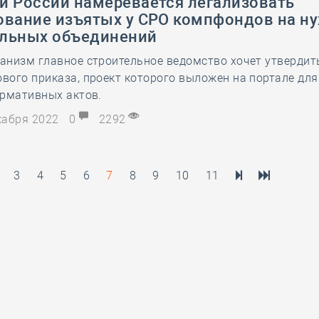
й России намеревается легализовать
ование изъятых у СРО компфондов на н
льных объединений
низм главное строительное ведомство хочет утвердит
ого приказа, проект которого выложен на портале для
ормативных актов.
екабря 2022
0
2292
3
4
5
6
7
8
9
10
11