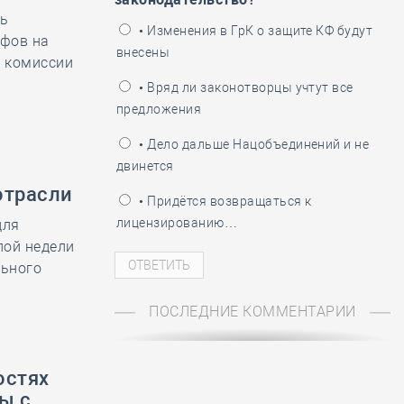
ень пограничника
ть
• Изменения в ГрК о защите КФ будут
ифов на
внесены
ь комиссии
• Вряд ли законотворцы учтут все
предложения
• Дело дальше Нацобъединений и не
двинется
отрасли
• Придётся возвращаться к
лицензированию…
для
лой недели
льного
ПОСЛЕДНИЕ КОММЕНТАРИИ
остях
ы с