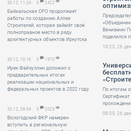
30.12, 11:24
0
2422
оптимиз
Байкальская СРО продолжает
Председате
работы по созданию Аллеи
«Объединени
Строителей, которая займёт своё
Вениамин П
полноправное место в ряду
поделился п
архитектурных объектов Иркутска
10:23, 26 д
30.12, 10:16
0
1970
Универс
Ирек Файзуллин доложил о
бесплат
предварительных итогах
«Строит
реализации национальных и
федеральных проектов в 2022 году
По итогам о
Сертификат
прохождение
30.12, 08:54
0
2023
08:59, 26 д
Вологодский ФКР намерен
вступить в региональную