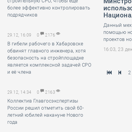
Минстро
строительную СРО, чтобы ещё
использ
более эффективно контролировать
Национа
подрядчиков
Данный меха
помощью нов
29.12, 16:09
0
2176
проектов н
В гибели рабочего в Хабаровске
16:03, 23 д
обвинят главного инженера, хотя
безопасность на стройплощадке
является комплексной задачей СРО
и её члена
2
29.12, 14:34
0
2163
Коллектив Главгосэкспертизы
России решил отметить свой 60-
летний юбилей накануне Нового
года