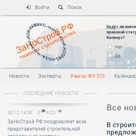
Войти
Поиск
Будут ли внес
правовой стат
Капинус?
Нет
Да
Новости
Эксперты
Ужасы ФЗ-372
Календа
ПОСЛЕДНИЕ НОВОСТИ
Все но
30.12, 14:30
0
6221
ЗаНоСтрой.РФ поздравляет всех
В строи
представителей строительной
предлож