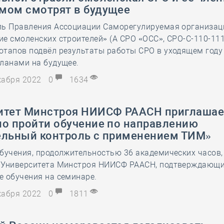
мом смотрят в будущее
ль Правления Ассоциации Саморегулируемая организац
е смоленских строителей» (А СРО «ОСС», СРО-С-110-11
отапов подвёл результаты работы СРО в уходящем году
ланами на будущее.
екабря 2022
0
1634
итет Минстроя НИИСФ РААСН приглашае
но пройти обучение по направлению
ельный контроль с применением ТИМ»
бучения, продолжительностью 36 академических часов,
 Университета Минстроя НИИСФ РААСН, подтверждающ
 обучения на семинаре.
екабря 2022
0
1811