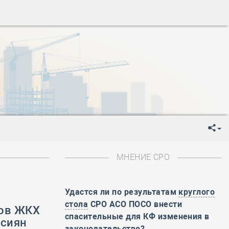
ень пограничника
-
День Строителя
-
День Государственного флага Российской Федерации
я
-
День знаний
-
День сотрудника органов внутренних дел РФ
-
День полного освобождения Ленинграда от фашистской
ень Весны и Труда
ень Победы!
ень пограничника
-
День Строителя
-
День Государственного флага Российской Федерации
МНЕНИЕ СРО
я
-
День знаний
-
День сотрудника органов внутренних дел РФ
-
День полного освобождения Ленинграда от фашистской
Удастся ли по результатам
круглого
стола
СРО АСО ПОСО внести
фов ЖКХ
ень Весны и Труда
спасительные для КФ изменения в
ссиян
ень Победы!
законодательство?