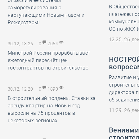
отрасли и её системы
В Обществе
саморегулирования с
платёжеспо
наступающими Новым годом и
коммунальн
Рождеством!
ОС по ЖКХ 
12:25, 26 д
30.12, 13:26
0
2054
Минстрой России прорабатывает
НОСТРОЙ
ежегодный пересчёт цен
вопроса
госконтрактов на строительство
Развитие и 
строительно
30.12, 12:20
0
1890
директора 
В строительный полдень. Ставки за
объединени
аренду квартир на Новый год
11:29, 26 д
выросли на 75 процентов в
некоторых регионах
Вениами
строител