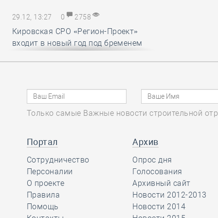
29.12, 13:27
0
2758
Кировская СРО «Регион-Проект»
входит в новый год под бременем
внутрикорпоративных конфликтов
29.12, 12:25
0
1718
В строительный полдень. Ввод
Только самые Важные новости строительной отр
жилья в России впервые достиг
100 миллионов квадратных метров
за год
Портал
Архив
Сотрудничество
Опрос дня
29.12, 11:28
Персоналии
0
1715
Голосования
О проекте
Архивный сайт
Ирек Файзуллин поблагодарил
Правила
Новости 2012-2013
Анвара Шамузафарова за участие
Помощь
Новости 2014
в подготовке и проведении II