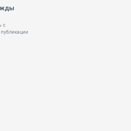
ужды
ь с
 публикации