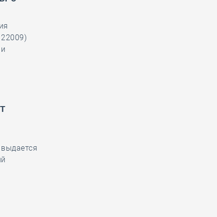
ия
122009)
 и
т
 выдается
ий