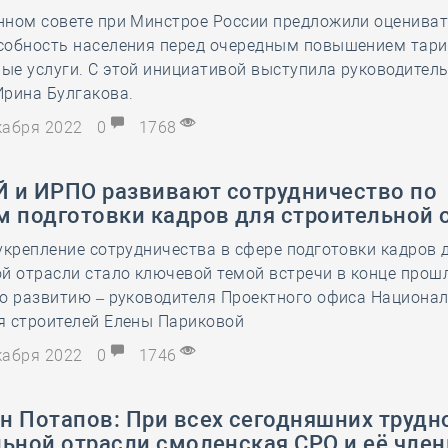
28 мая
-
Д
нном совете при Минстрое России предложили оценива
собность населения перед очередным повышением тар
ые услуги. С этой инициативой выступила руководител
Ирина Булгакова.
екабря 2022
0
1768
 и ИРПО развивают сотрудничество по
м подготовки кадров для строительной 
укрепление сотрудничества в сфере подготовки кадров 
й отрасли стало ключевой темой встречи в конце прош
по развитию – руководителя Проектного офиса Национа
я строителей Елены Париковой
екабря 2022
0
1746
н Потапов: При всех сегодняшних трудн
ьной отрасли смоленская СРО и её член