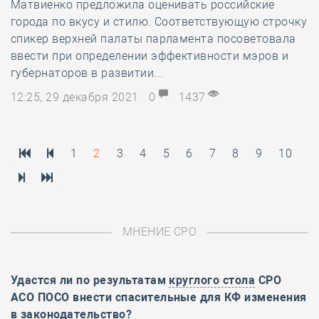
Матвиенко предложила оценивать российские
города по вкусу и стилю. Соответствующую строчку
спикер верхней палаты парламента посоветовала
ввести при определении эффективности мэров и
губернаторов в развитии...
12:25, 29 декабря 2021
0
1437
1
2
3
4
5
6
7
8
9
10
МНЕНИЕ СРО
Удастся ли по результатам
круглого стола
СРО
АСО ПОСО внести спасительные для КФ изменения
в законодательство?