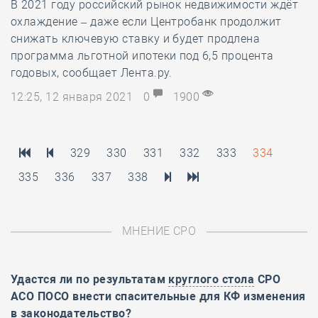
В 2021 году российский рынок недвижимости ждёт
охлаждение – даже если Центробанк продолжит
снижать ключевую ставку и будет продлена
программа льготной ипотеки под 6,5 процента
годовых, сообщает Лента.ру.
12:25, 12 января 2021
0
1900
329
330
331
332
333
334
335
336
337
338
МНЕНИЕ СРО
Удастся ли по результатам
круглого стола
СРО
АСО ПОСО внести спасительные для КФ изменения
в законодательство?