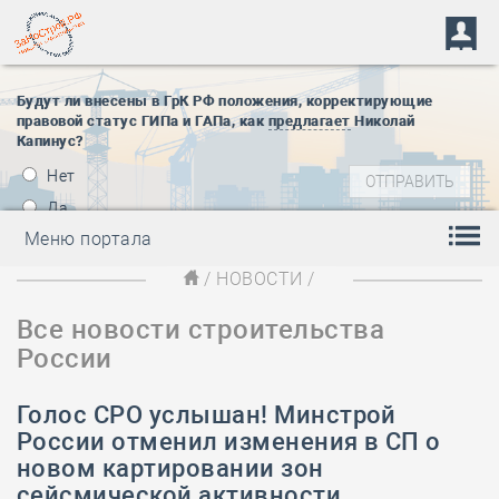
Будут ли внесены в ГрК РФ положения, корректирующие
правовой статус ГИПа и ГАПа, как
предлагает
Николай
Капинус?
Нет
Да
Меню портала
/
НОВОСТИ
/
Все новости строительства
России
Голос СРО услышан! Минстрой
России отменил изменения в СП о
новом картировании зон
сейсмической активности