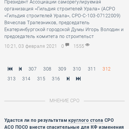
Президент Ассоциации саморегулируемая
организация «Гильдия строителей Урала» (АСРО
«Гильдия строителей Урала», СРО-С-103-07122009)
Вячеслав Трапезников, председатель
Екатеринбургской городской Думы Игорь Володин и
председатель комитета по строительст
10:21, 03 февраля 2021
0
1555
307
308
309
310
311
312
313
314
315
316
МНЕНИЕ СРО
Удастся ли по результатам
круглого стола
СРО
АСО ПОСО внести спасительные для КФ изменения