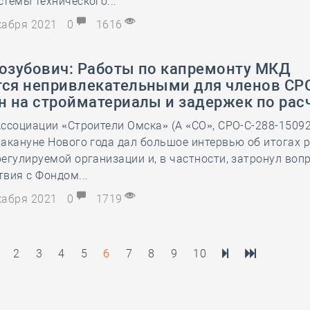
темы технического...
екабря 2021
0
1616
Козубович: Работы по капремонту МКД
тся непривлекательными для членов СРО
н на стройматериалы и задержек по рас
ссоциации «Строители Омска» (А «СО», СРО-С-288-15092
акануне Нового года дал большое интервью об итогах 
егулируемой организации и, в частности, затронул воп
вия с Фондом...
екабря 2021
0
1719
2
3
4
5
6
7
8
9
10