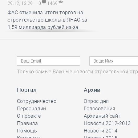
29.12, 13:29
0
1469
ФАС отменила итоги торгов на
строительство школы в ЯНАО за
1,59 миллиарда рублей из-за
нарушений условий членства в СРО
29.12, 12:25
0
1437
В строительный полдень. Работу
Только самые Важные новости строительной отр
российских мэров предложили
оценивать по вкусу и стилю
городской среды
Портал
Архив
Сотрудничество
Опрос дня
29.12, 11:26
Персоналии
0
1538
Голосования
О проекте
Архивный сайт
Какие вопросы обсудили на своём
Правила
Новости 2012-2013
первом заседании члены комитета
Помощь
Новости 2014
НОСТРОЙ по цифровой