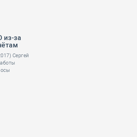
 из-за
чётам
017) Сергей
работы
росы