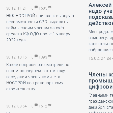
Алексей
30.12, 11:21
0
1505
надо уча
НКК НОСТРОЙ пришла к выводу о
подсказ
невозможности СРО выдавать
действо
займы своим членам за счёт
Мы продолж
средств КФ ОДО после 1 января
саморегули
2022 года
капитальног
собравшиес
30.12, 10:16
0
1393
16:02, 24 д
Какие вопросы рассмотрели на
своём последнем в этом году
Члены к
заседании члены комитета
промышл
НОСТРОЙ по транспортному
цифрови
строительству
Главными т
гражданско
30.12, 08:54
0
1512
декабря, ст