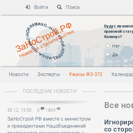
Войти
Поиск
Будут ли внес
правовой стат
Капинус?
Нет
Да
Новости
Эксперты
Ужасы ФЗ-372
Календа
ПОСЛЕДНИЕ НОВОСТИ
Все но
30.12, 15:00
0
1869
ЗаНоСтрой.РФ вместе с министром
Игнорир
и президентами Нацобъединений
со стор