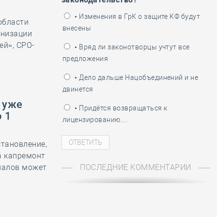
ень пограничника
• Изменения в ГрК о защите КФ будут
области
внесены
анизации
ей», СРО-
• Вряд ли законотворцы учтут все
предложения
• Дело дальше Нацобъединений и не
двинется
 уже
• Придётся возвращаться к
 1
лицензированию…
становление,
а капремонт
иалов может
ПОСЛЕДНИЕ КОММЕНТАРИИ