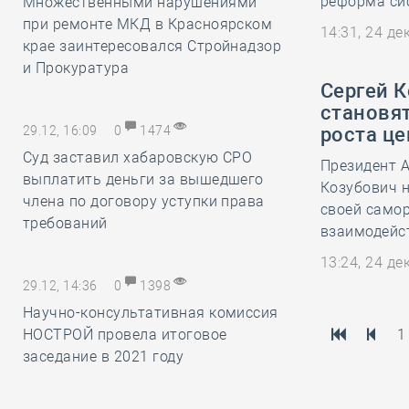
реформа сис
Множественными нарушениями
при ремонте МКД в Красноярском
14:31, 24 д
крае заинтересовался Стройнадзор
и Прокуратура
Сергей 
становя
29.12, 16:09
0
1474
роста це
Суд заставил хабаровскую СРО
Президент А
выплатить деньги за вышедшего
Козубович н
члена по договору уступки права
своей самор
требований
взаимодейст
13:24, 24 д
29.12, 14:36
0
1398
Научно-консультативная комиссия
НОСТРОЙ провела итоговое
1
заседание в 2021 году