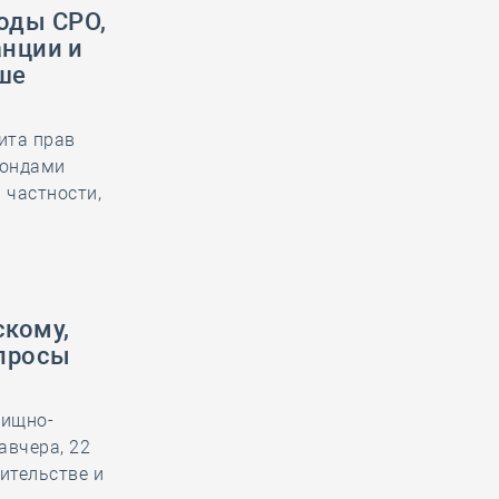
оды СРО,
анции и
ше
ита прав
Фондами
 частности,
кому,
просы
лищно-
авчера, 22
ительстве и