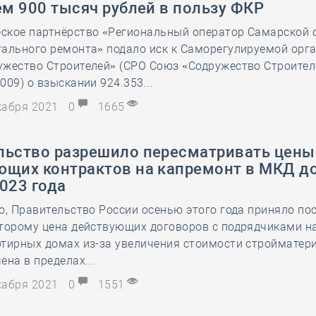
ем 900 тысяч рублей в пользу ФКР
28 мая
-
Д
ское партнёрство «Региональный оператор Самарской 
тального ремонта» подало иск к Саморегулируемой орг
жество Строителей» (СРО Союз «Содружество Строител
009) о взыскании 924.353...
екабря 2021
0
1665
льство разрешило пересматривать цены
ющих контрактов на капремонт в МКД до
023 года
о, Правительство России осенью этого года приняло по
оторому цена действующих договоров с подрядчиками н
ртирных домах из-за увеличения стоимости стройматер
ена в пределах...
екабря 2021
0
1551