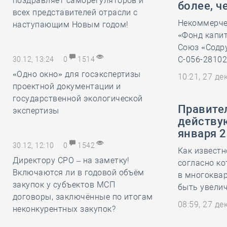
поздравляет саморегуляторов и
более, ч
всех представителей отрасли с
Некоммерче
наступающим Новым годом!
«Фонд капи
Союз «Содру
С-056-28102
30.12, 13:24
0
1514
«Одно окно» для госэкспертизы
10:21, 27 д
проектной документации и
государственной экологической
Правите
экспертизы
действу
января 2
30.12, 12:10
0
1542
Как известн
Директору СРО – на заметку!
согласно к
Включаются ли в годовой объём
в многоква
закупок у субъектов МСП
быть увелич
договоры, заключённые по итогам
08:59, 27 д
неконкурентных закупок?