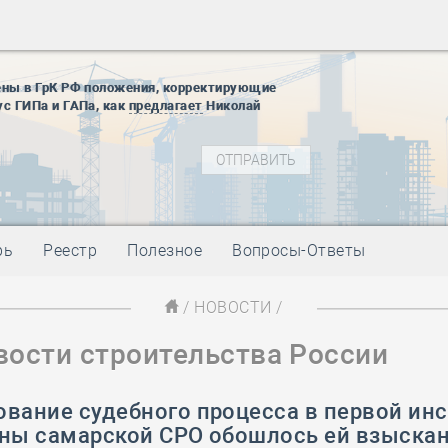
28 мая
-
Д
12 августа
22 августа
ены в ГрК РФ положения, корректирующие
01 сентябр
ус ГИПа и ГАПа, как
предлагает
Николай
10 ноября
27 января
блокады
01 мая
-
Д
09 мая
-
Д
28 мая
-
Д
рь
Реестр
Полезное
Вопросы-Ответы
12 августа
22 августа
/
НОВОСТИ
/
01 сентябр
вости строительства России
10 ноября
27 января
блокады
ование судебного процесса в первой ин
01 мая
-
Д
оны самарской СРО обошлось ей взыска
09 мая
-
Д