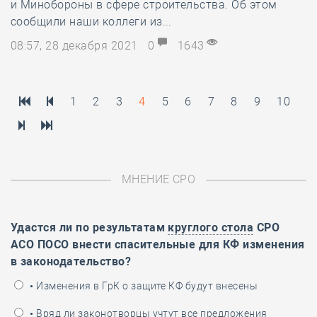
и Минобороны в сфере строительства. Об этом
сообщили наши коллеги из...
08:57, 28 декабря 2021
0
1643
1
2
3
4
5
6
7
8
9
10
МНЕНИЕ СРО
Удастся ли по результатам
круглого стола
СРО
АСО ПОСО внести спасительные для КФ изменения
в законодательство?
• Изменения в ГрК о защите КФ будут внесены
• Вряд ли законотворцы учтут все предложения