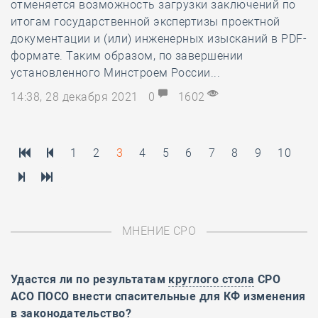
отменяется возможность загрузки заключений по
итогам государственной экспертизы проектной
документации и (или) инженерных изысканий в PDF-
формате. Таким образом, по завершении
установленного Минстроем России...
14:38, 28 декабря 2021
0
1602
1
2
3
4
5
6
7
8
9
10
МНЕНИЕ СРО
Удастся ли по результатам
круглого стола
СРО
АСО ПОСО внести спасительные для КФ изменения
в законодательство?