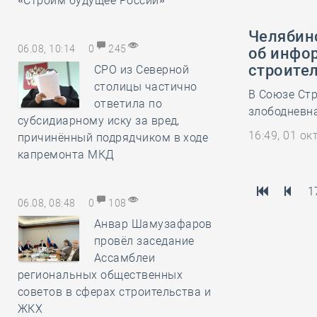
«Строим будущее России»
Челябин
06.08, 10:14
0
245
об инфо
строите
СРО из Северной
столицы частично
В Союзе Стр
ответила по
злободневна
субсидиарному иску за вред,
16:49, 01 о
причинённый подрядчиком в ходе
капремонта МКД
1
06.08, 08:48
0
108
Анвар Шамузафаров
провёл заседание
Ассамблеи
региональных общественных
советов в сферах строительства и
ЖКХ