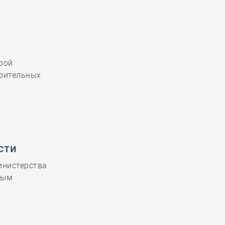
я
рой
роительных
сти
инистерства
ным