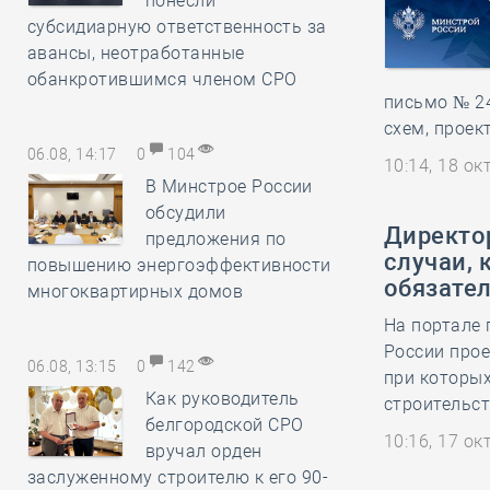
понесли
субсидиарную ответственность за
авансы, неотработанные
обанкротившимся членом СРО
письмо № 24
схем, проек
06.08, 14:17
0
104
10:14, 18 о
В Минстрое России
обсудили
Директор
предложения по
случаи, 
повышению энергоэффективности
обязате
многоквартирных домов
На портале
России прое
06.08, 13:15
0
142
при которых
Как руководитель
строительст
белгородской СРО
10:16, 17 о
вручал орден
заслуженному строителю к его 90-