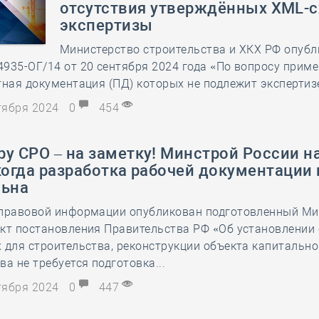
отсутствия утверждённых XML-с
28 мая
-
Д
экспертизы
Министерство строительства и ХКХ РФ опуб
935-ОГ/14 от 20 сентября 2024 года «По вопросу прим
тная документация (ПД) которых не подлежит экспертиз
ктября 2024
0
454
у СРО – на заметку! Минстрой России н
когда разработка рабочей документации 
льна
 правовой информации опубликован подготовленный М
кт постановления Правительства РФ «Об установлении 
 для строительства, реконструкции объекта капитально
ва не требуется подготовка...
ктября 2024
0
447