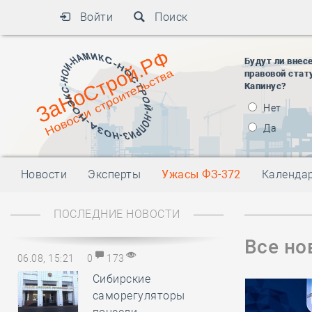
Войти
Поиск
Будут ли внес
правовой стат
Капинус?
Нет
Да
Новости
Эксперты
Ужасы ФЗ-372
Календа
ПОСЛЕДНИЕ НОВОСТИ
Все но
06.08, 15:21
0
173
Сибирские
саморегуляторы