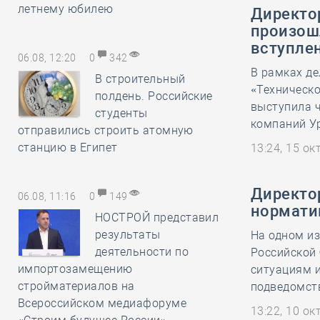
летнему юбилею
Директор
произош
вступле
06.08, 12:20
0
342
В рамках д
В строительный
«Техническо
полдень. Российские
выступила 
студенты
компаний У
отправились строить атомную
станцию в Египет
13:24, 15 о
Директор
06.08, 11:16
0
149
нормати
НОСТРОЙ представил
результаты
На одном и
деятельности по
Российской
импортозамещению
ситуациям и
стройматериалов на
подведомст
Всероссийском медиафоруме
13:22, 10 о