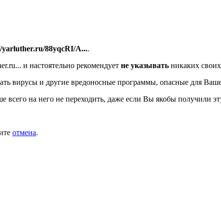
//yarluther.ru/88yqcRI/A...
.
r.ru...
и настоятельно рекомендует
не указывать
никаких своих
ать вирусы и другие вредоносные программы, опасные для Ваше
ше всего на него не переходить, даже если Вы якобы получили эт
мите
отмена
.