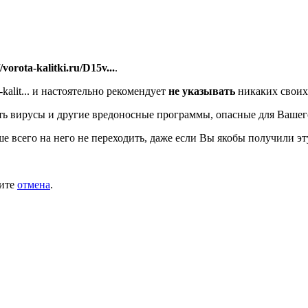
//vorota-kalitki.ru/D15v...
.
alit...
и настоятельно рекомендует
не указывать
никаких своих
ь вирусы и другие вредоносные программы, опасные для Вашег
ше всего на него не переходить, даже если Вы якобы получили эт
мите
отмена
.