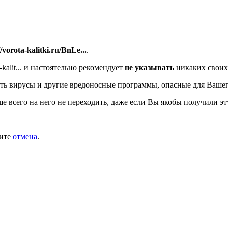
//vorota-kalitki.ru/BnLe...
.
alit...
и настоятельно рекомендует
не указывать
никаких своих
ть вирусы и другие вредоносные программы, опасные для Вашег
ше всего на него не переходить, даже если Вы якобы получили эт
мите
отмена
.