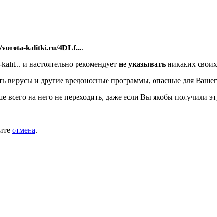
//vorota-kalitki.ru/4DLf...
.
alit...
и настоятельно рекомендует
не указывать
никаких своих
ь вирусы и другие вредоносные программы, опасные для Вашег
ше всего на него не переходить, даже если Вы якобы получили эт
мите
отмена
.