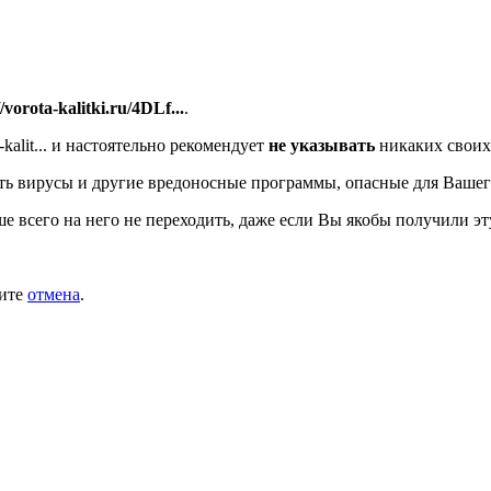
//vorota-kalitki.ru/4DLf...
.
alit...
и настоятельно рекомендует
не указывать
никаких своих
ь вирусы и другие вредоносные программы, опасные для Вашег
ше всего на него не переходить, даже если Вы якобы получили эт
мите
отмена
.