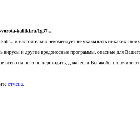
//vorota-kalitki.ru/1g37...
.
alit...
и настоятельно рекомендует
не указывать
никаких своих
ь вирусы и другие вредоносные программы, опасные для Вашег
ше всего на него не переходить, даже если Вы якобы получили эт
мите
отмена
.