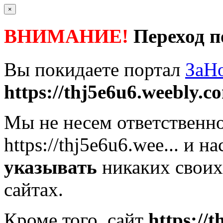
×
ВНИМАНИЕ!
Переход п
Вы покидаете портал
ЗаН
https://thj5e6u6.weebly.c
Мы не несем ответственно
https://thj5e6u6.wee...
и на
указывать
никаких своих
сайтах.
Кроме того, сайт
https://