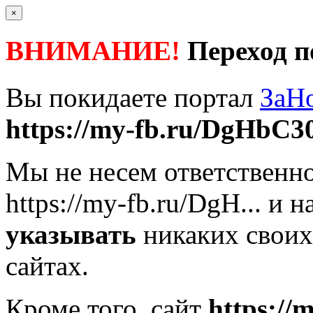
×
ВНИМАНИЕ!
Переход п
Вы покидаете портал
ЗаН
https://my-fb.ru/DgHbC3
Мы не несем ответственно
https://my-fb.ru/DgH...
и н
указывать
никаких своих
сайтах.
Кроме того, сайт
https://