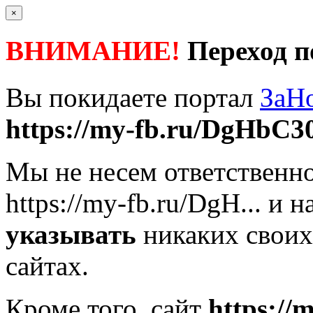
×
ВНИМАНИЕ!
Переход п
Вы покидаете портал
ЗаН
https://my-fb.ru/DgHbC30
Мы не несем ответственно
https://my-fb.ru/DgH...
и н
указывать
никаких своих
сайтах.
Кроме того, сайт
https://