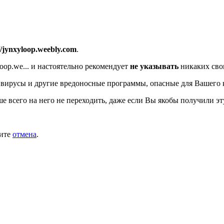
//jynxyloop.weebly.com
.
oop.we...
и настоятельно рекомендует
не указывать
никаких сво
вирусы и другие вредоносные программы, опасные для Вашего 
ше всего на него не переходить, даже если Вы якобы получили эт
мите
отмена
.