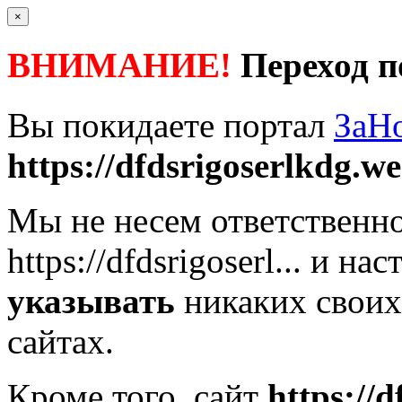
×
ВНИМАНИЕ!
Переход п
Вы покидаете портал
ЗаН
https://dfdsrigoserlkdg.wee
Мы не несем ответственно
https://dfdsrigoserl...
и нас
указывать
никаких своих
сайтах.
Кроме того, сайт
https://d