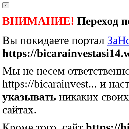
×
ВНИМАНИЕ!
Переход п
Вы покидаете портал
ЗаН
https://bicarainvestasi14.w
Мы не несем ответственно
https://bicarainvest...
и нас
указывать
никаких своих
сайтах.
Кроме того, сайт
https://b