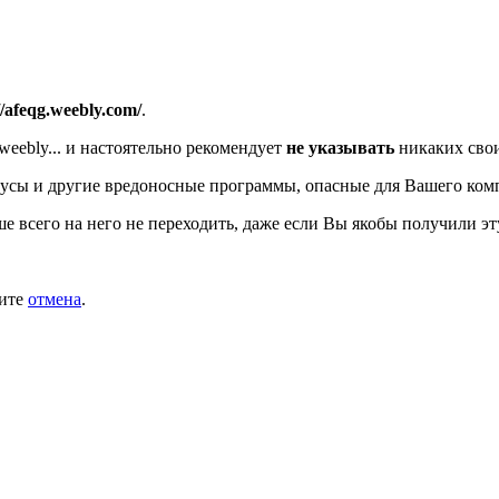
//afeqg.weebly.com/
.
eebly...
и настоятельно рекомендует
не указывать
никаких свои
усы и другие вредоносные программы, опасные для Вашего ком
ше всего на него не переходить, даже если Вы якобы получили эт
мите
отмена
.