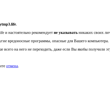
/ytmp3.life
.
ife
и настоятельно рекомендует
не указывать
никаких своих лич
угие вредоносные программы, опасные для Вашего компьютера.
ше всего на него не переходить, даже если Вы якобы получили эт
мите
отмена
.