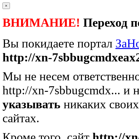
×
ВНИМАНИЕ!
Переход п
Вы покидаете портал
ЗаН
http://xn-7sbbugcmdxeax2
Мы не несем ответственно
http://xn-7sbbugcmdx...
и н
указывать
никаких своих
сайтах.
Кроме того, сайт
http://x