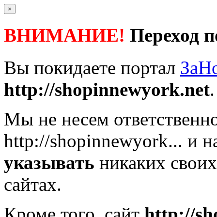
×
ВНИМАНИЕ!
Переход п
Вы покидаете портал
ЗаН
http://shopinnewyork.net
.
Мы не несем ответственно
http://shopinnewyork...
и н
указывать
никаких своих
сайтах.
Кроме того, сайт
http://s