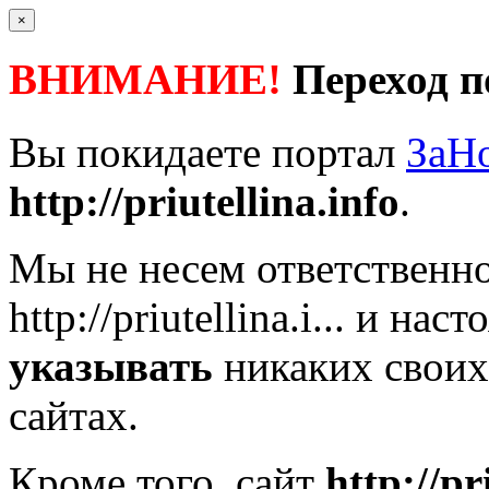
×
ВНИМАНИЕ!
Переход п
Вы покидаете портал
ЗаН
http://priutellina.info
.
Мы не несем ответственно
http://priutellina.i...
и насто
указывать
никаких своих
сайтах.
Кроме того, сайт
http://pr