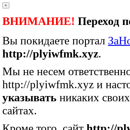
×
ВНИМАНИЕ!
Переход п
Вы покидаете портал
ЗаН
http://plyiwfmk.xyz
.
Мы не несем ответственно
http://plyiwfmk.xyz
и наст
указывать
никаких своих
сайтах.
Кроме того, сайт
http://p