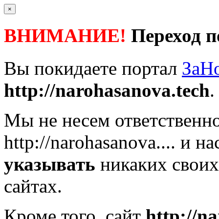
×
ВНИМАНИЕ!
Переход п
Вы покидаете портал
ЗаН
http://narohasanova.tech
.
Мы не несем ответственно
http://narohasanova....
и на
указывать
никаких своих
сайтах.
Кроме того, сайт
http://n