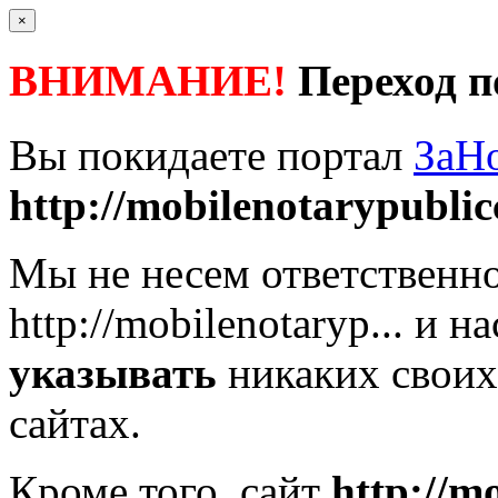
×
ВНИМАНИЕ!
Переход п
Вы покидаете портал
ЗаН
http://mobilenotarypublicca
Мы не несем ответственно
http://mobilenotaryp...
и на
указывать
никаких своих
сайтах.
Кроме того, сайт
http://mo