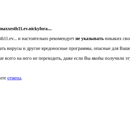
/maxxesth11.ev.nickyfora...
.
h11.ev...
и настоятельно рекомендует
не указывать
никаких сво
ть вирусы и другие вредоносные программы, опасные для Ваше
ше всего на него не переходить, даже если Вы якобы получили эт
мите
отмена
.