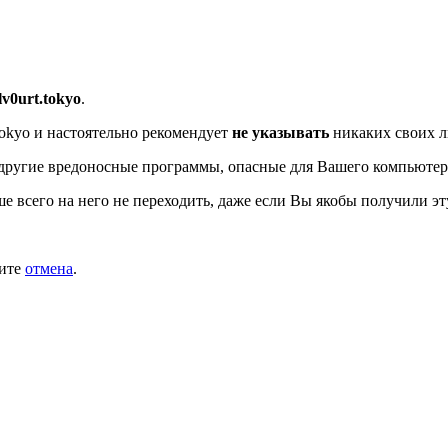
/lv0urt.tokyo
.
tokyo
и настоятельно рекомендует
не указывать
никаких своих л
другие вредоносные программы, опасные для Вашего компьютер
ше всего на него не переходить, даже если Вы якобы получили эт
мите
отмена
.