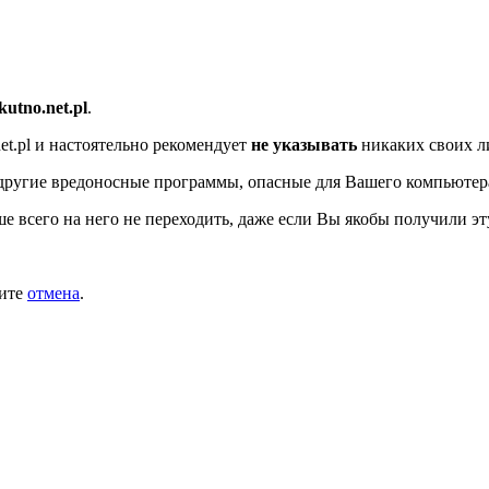
/kutno.net.pl
.
et.pl
и настоятельно рекомендует
не указывать
никаких своих л
другие вредоносные программы, опасные для Вашего компьютер
ше всего на него не переходить, даже если Вы якобы получили эт
мите
отмена
.