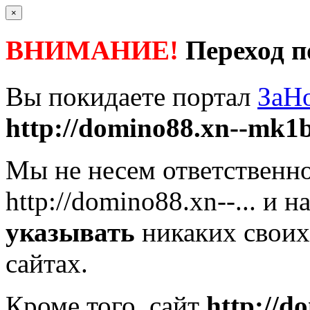
×
ВНИМАНИЕ!
Переход п
Вы покидаете портал
ЗаН
http://domino88.xn--mk1
Мы не несем ответственно
http://domino88.xn--...
и на
указывать
никаких своих
сайтах.
Кроме того, сайт
http://d