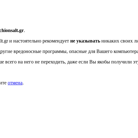
/chionsalt.gr
.
t.gr
и настоятельно рекомендует
не указывать
никаких своих ли
другие вредоносные программы, опасные для Вашего компьютера
ше всего на него не переходить, даже если Вы якобы получили эт
мите
отмена
.