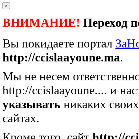
×
ВНИМАНИЕ!
Переход п
Вы покидаете портал
ЗаН
http://ccislaayoune.ma
.
Мы не несем ответственно
http://ccislaayoune....
и нас
указывать
никаких своих
сайтах.
Кроме того, сайт
http://c