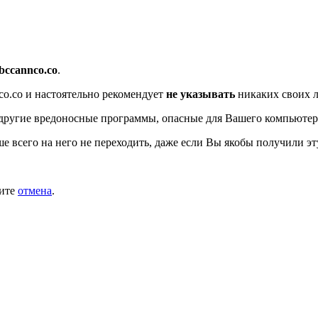
/bccannco.co
.
co.co
и настоятельно рекомендует
не указывать
никаких своих л
другие вредоносные программы, опасные для Вашего компьютер
ше всего на него не переходить, даже если Вы якобы получили эт
мите
отмена
.