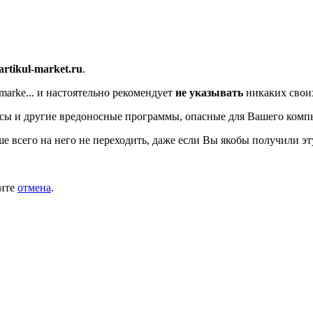
/artikul-market.ru
.
marke...
и настоятельно рекомендует
не указывать
никаких своих
сы и другие вредоносные программы, опасные для Вашего комп
ше всего на него не переходить, даже если Вы якобы получили эт
мите
отмена
.