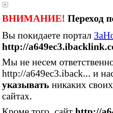
×
ВНИМАНИЕ!
Переход п
Вы покидаете портал
ЗаН
http://a649ec3.ibacklink.c
Мы не несем ответственно
http://a649ec3.iback...
и на
указывать
никаких своих
сайтах.
Кроме того, сайт
http://a6