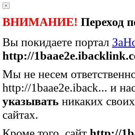
×
ВНИМАНИЕ!
Переход п
Вы покидаете портал
ЗаН
http://1baae2e.ibacklink.c
Мы не несем ответственно
http://1baae2e.iback...
и на
указывать
никаких своих
сайтах.
Кроме того, сайт
http://1b