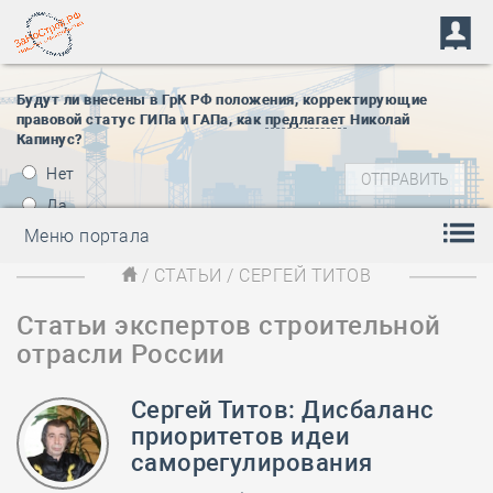
Будут ли внесены в ГрК РФ положения, корректирующие
правовой статус ГИПа и ГАПа, как
предлагает
Николай
Капинус?
Нет
Да
Меню портала
/
СТАТЬИ
/ СЕРГЕЙ ТИТОВ
Статьи экспертов строительной
отрасли России
Сергей Титов: Дисбаланс
приоритетов идеи
саморегулирования