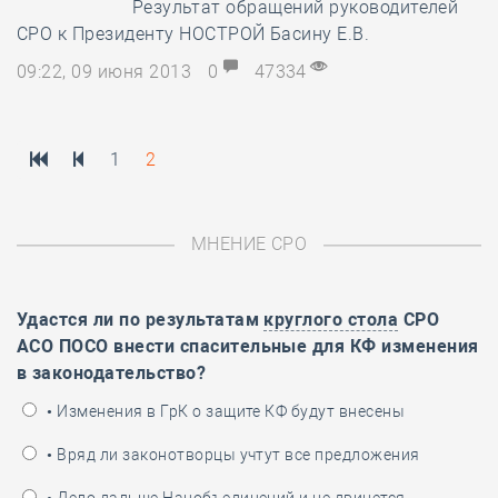
Результат обращений руководителей
СРО к Президенту НОСТРОЙ Басину Е.В.
09:22, 09 июня 2013
0
47334
1
2
МНЕНИЕ СРО
Удастся ли по результатам
круглого стола
СРО
АСО ПОСО внести спасительные для КФ изменения
в законодательство?
• Изменения в ГрК о защите КФ будут внесены
• Вряд ли законотворцы учтут все предложения